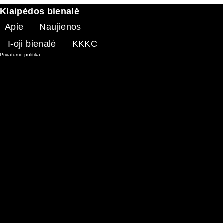
Klaipėdos bienalė
Apie
Naujienos
I-oji bienalė
KKKC
Privatumo politika
Internetinės svetainės