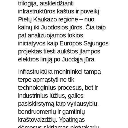
trilogija, atskleidžianti
infrastruktūros kaštus ir poveikį
Pietų Kaukazo regione – nuo
kalnų iki Juodosios jūros. Čia taip
pat analizuojamos tokios
iniciatyvos kaip Europos Sąjungos
projektas tiesti aukštos įtampos
elektros liniją po Juodąja jūra.
Infrastruktūra menininkei tampa
terpe apmąstyti ne tik
technologinius procesus, bet ir
industrinius lūžius, galios
pasiskirstymą tarp vyriausybių,
bendruomenių ir gamtinių
kraštovaizdžių. Ypatingas
dėmesys skiriamas pietvakarių