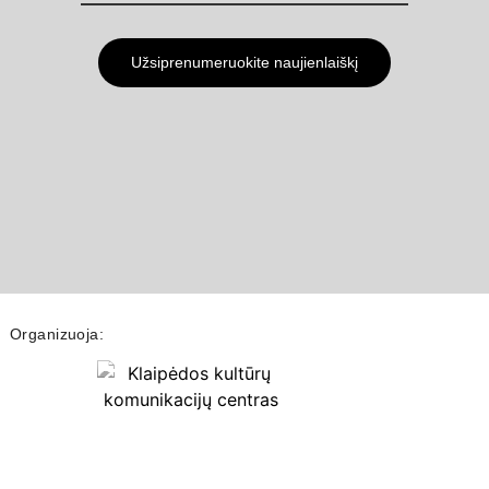
Užsiprenumeruokite naujienlaiškį
Organizuoja: