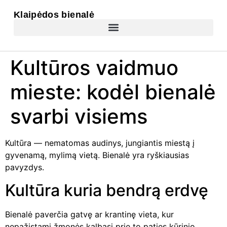
Klaipėdos bienalė
Kultūros vaidmuo
mieste: kodėl bienalė
svarbi visiems
Kultūra — nematomas audinys, jungiantis miestą į
gyvenamą, mylimą vietą. Bienalė yra ryškiausias
pavyzdys.
Kultūra kuria bendrą erdvę
Bienalė paverčia gatvę ar krantinę vieta, kur
nepažįstami žmonės kalbasi prie to paties kūrinio.