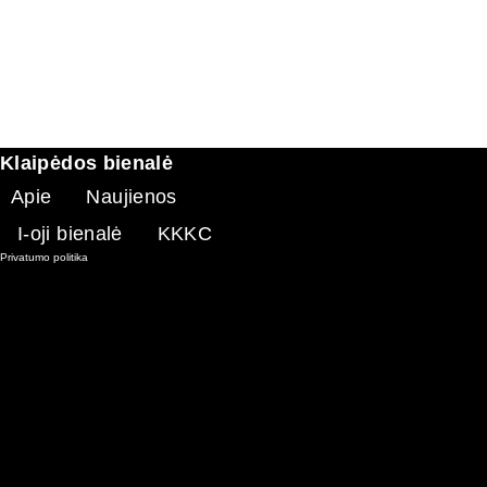
Klaipėdos bienalė
Apie
Naujienos
I-oji bienalė
KKKC
Privatumo politika
Internetinės svetainės