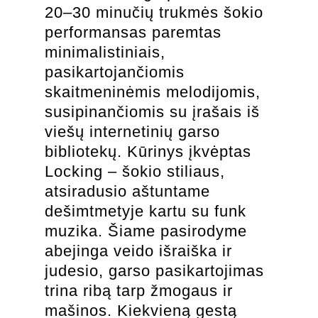
20–30 minučių trukmės šokio
performansas paremtas
minimalistiniais,
pasikartojančiomis
skaitmeninėmis melodijomis,
susipinančiomis su įrašais iš
viešų internetinių garso
bibliotekų. Kūrinys įkvėptas
Locking – šokio stiliaus,
atsiradusio aštuntame
dešimtmetyje kartu su funk
muzika. Šiame pasirodyme
abejinga veido išraiška ir
judesio, garso pasikartojimas
trina ribą tarp žmogaus ir
mašinos. Kiekvieną gestą