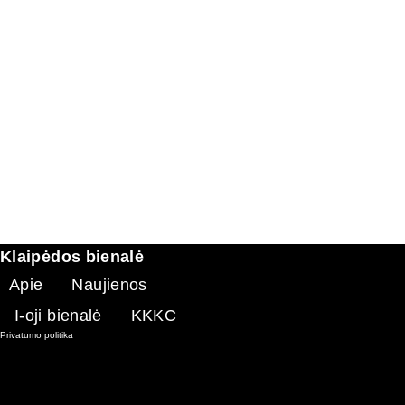
Klaipėdos bienalė
Apie
Naujienos
I-oji bienalė
KKKC
Privatumo politika
Internetinės svetainės